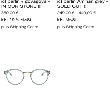
ic! berlin + goyagoya –
ic! berlin Amihan grey –
IN OUR STORE !!!
SOLD OUT !!!
350,00
€
249,00
€
–
449,00
€
inkl. 19 % MwSt.
inkl. MwSt.
plus
Shipping Costs
plus
Shipping Costs
Dieses
Produkt
weist
mehrere
Varianten
auf.
Die
Optionen
können
auf
der
Produktseite
gewählt
werden