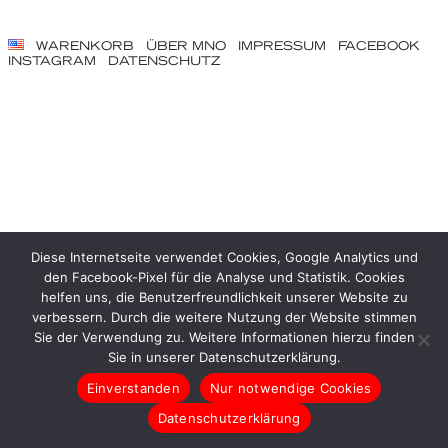
WARENKORB
ÜBER MNO
IMPRESSUM
FACEBOOK
INSTAGRAM
DATENSCHUTZ
Diese Internetseite verwendet Cookies, Google Analytics und
den Facebook-Pixel für die Analyse und Statistik. Cookies
helfen uns, die Benutzerfreundlichkeit unserer Website zu
verbessern. Durch die weitere Nutzung der Website stimmen
Sie der Verwendung zu. Weitere Informationen hierzu finden
Sie in unserer Datenschutzerklärung.
Einverstanden
Nur notwendige Cookies
Datenschutzerklärung